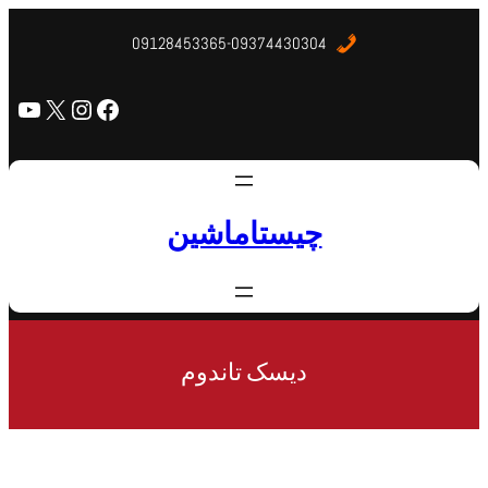
09128453365-09374430304
چیستاماشین
دیسک تاندوم