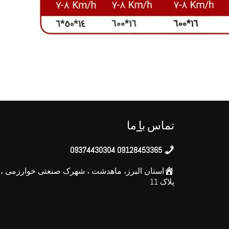
تماس
با
ما
09128453365 09374430304
استان البرز، ماهدشت ، شهرک صنعتی خوارزمی ، خی
پلاک 11