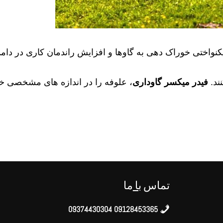
نواختی خوراک دهی به گاوها و افزایش راندمان کاری در دامد
ند.
فیدر میکسر گاوداری
، علوفه را در اندازه های مشخصی خرد
تماس
با
ما
09128453365 09374430304