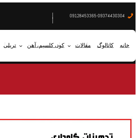
09128453365-09374430304
خانه
کاتالوگ
مقالات
کود، کلسیم، آهن
تریلی