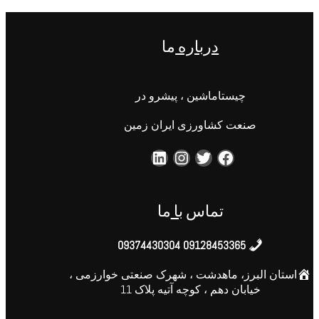
درباره
ما
چیستاماشین ، پیشرو در
صنعت کشاورزی ایران زمین
تماس
با
ما
09128453365 09374430304
استان البرز، ماهدشت ، شهرک صنعتی خوارزمی ،
خیابان دهم ، کوچه آتیه پلاک 11