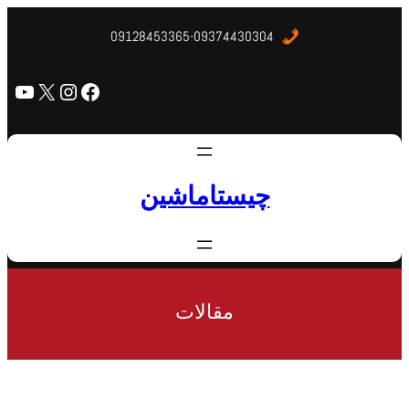
09128453365-09374430304
چیستاماشین
مقالات