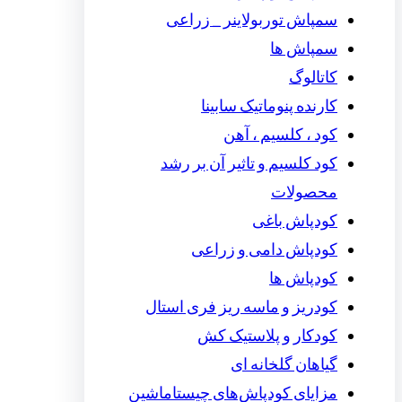
سمپاش توربولاینر _ زراعی
سمپاش ها
کاتالوگ
کارنده پنوماتیک سابینا
کود ، کلسیم ، آهن
کود کلسیم و تاثیر آن بر رشد
محصولات
کودپاش باغی
کودپاش دامی و زراعی
کودپاش ها
کودریز و ماسه ریز فری استال
کودکار و پلاستیک کش
گیاهان گلخانه ای
مزایای کودپاش‌های چیستاماشین