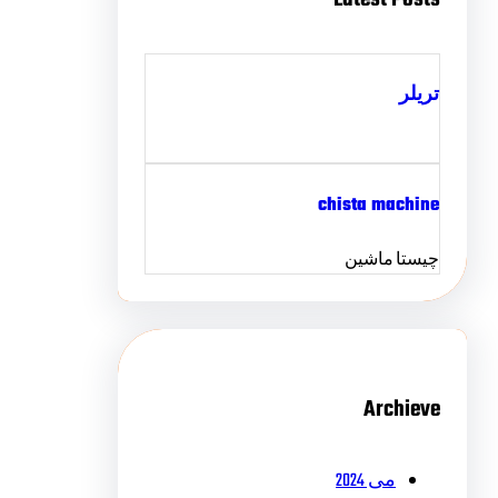
تریلر
chista machine
چیستا ماشین
Archieve
می 2024