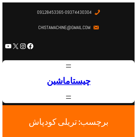
09128453365-09374430304
CHISTAMACHINE@GMAIL.COM
چیستاماشین
برچسب:
تریلی کودپاش