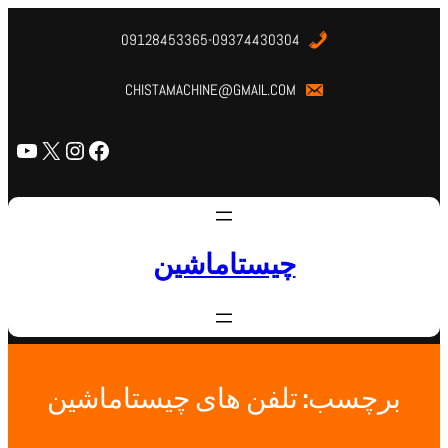
09128453365-09374430304
CHISTAMACHINE@GMAIL.COM
چیستاماشین
برچسب:
تلفن های چیستاماشین