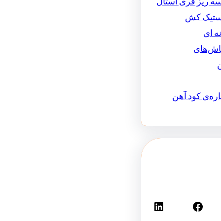
سه ریز فری استال
استیک کش
ه ای
اش‌های
اره‌ی کود آهن