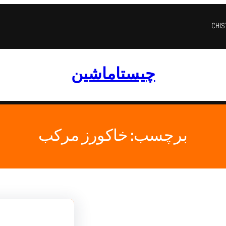
CHI
چیستاماشین
برچسب:
خاکورز مرکب