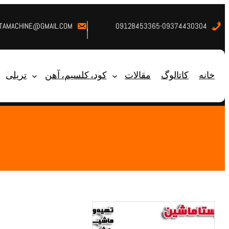
STAMACHINE@GMAIL.COM
09128453365-09374430304
خانه
کاتالوگ
مقالات
کود، کلسیم، آهن
تریلی