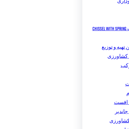
داری
چیزل مرکب CHISSEL WITH SPRING
تهیه و توزیع
 کشاورزی
رکب
ت
م
 افست
اندیر
کشاورزی