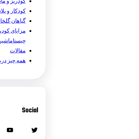
کودریز و ما
کودکار و پل
گیاهان گلخان
مزایای کودپ
چیستاماشین
مقالات
همه چیز درب
Social