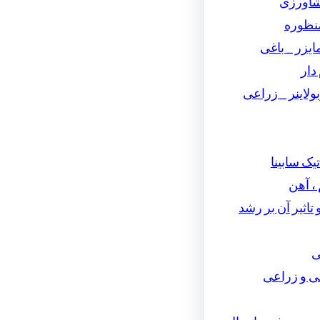
شاورزی
نظوره
یزر _ باغی
دار
لاینر _ زراعی
تیک سابینا
، آهن
تاثیر آن بر رشد
ی
ی و زراعی