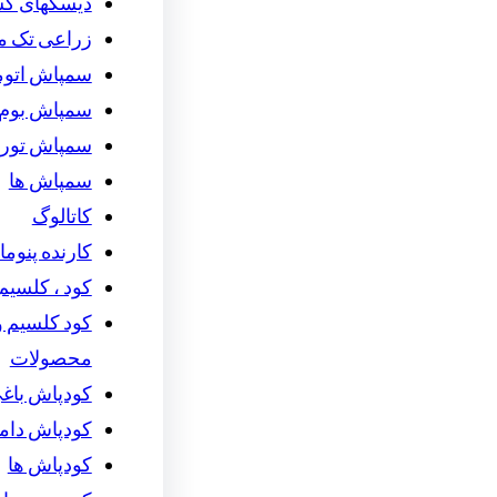
دیسکهای ک
زراعی تک م
سمپاش اتوما
سمپاش بوم 
سمپاش توربو
سمپاش ها
کاتالوگ
کارنده پنوما
کود ، کلسیم 
کود کلسیم و 
محصولات
کودپاش باغ
کودپاش دام
کودپاش ها