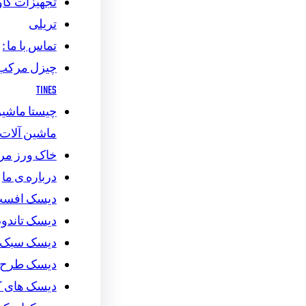
تجهیزات گاو
تریلی
تماس با ما :
TINES
چیستا ماشین 
ماشین آلات
خاک ورز م
درباره ی ما
دیسک افس
دیسک تاندو
دیسک سبک
دیسک طرح ج
دیسک های 