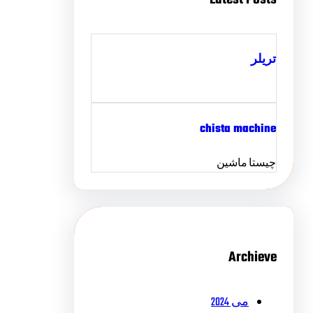
تریلر
chista machine
چیستا ماشین
Archieve
می 2024