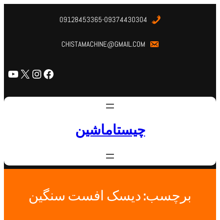
09128453365-09374430304
CHISTAMACHINE@GMAIL.COM
چیستاماشین
برچسب:
دیسک افست سنگین