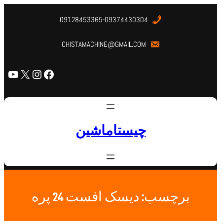
09128453365-09374430304
CHISTAMACHINE@GMAIL.COM
چیستاماشین
برچسب:
دیسک افست 24 پره