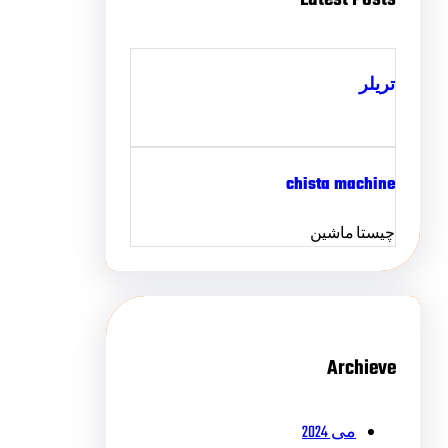
تریلر
chista machine
چیستا ماشین
Archieve
می 2024