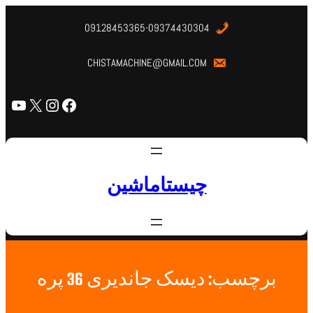
09128453365-09374430304
CHISTAMACHINE@GMAIL.COM
چیستاماشین
برچسب:
دیسک جاندیری 36 پره