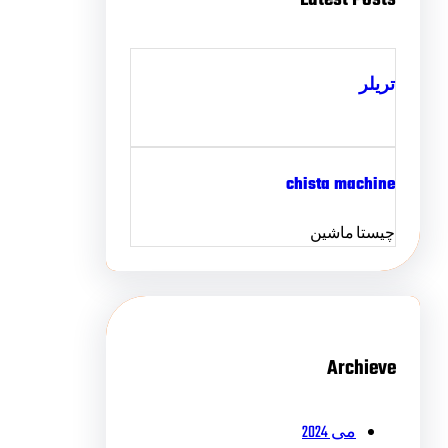
تریلر
chista machine
چیستا ماشین
Archieve
می 2024