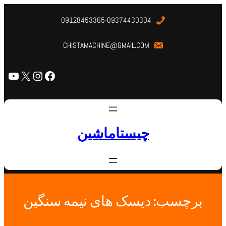
09128453365-09374430304
CHISTAMACHINE@GMAIL.COM
چیستاماشین
برچسب:
دیسک های نیمه سنگین