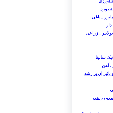
شاورزی
نظوره
یزر _ باغی
دار
لاینر _ زراعی
تیک سابینا
، آهن
تاثیر آن بر رشد
ی
ی و زراعی