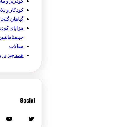
کودریز و ما
کودکار و پل
گیاهان گلخان
مزایای کودپ
چیستاماشین
مقالات
همه چیز درب
Social