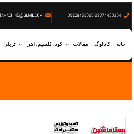
STAMACHINE@GMAIL.COM
09128453365-09374430304
خانه
کاتالوگ
مقالات
کود، کلسیم، آهن
تریلی