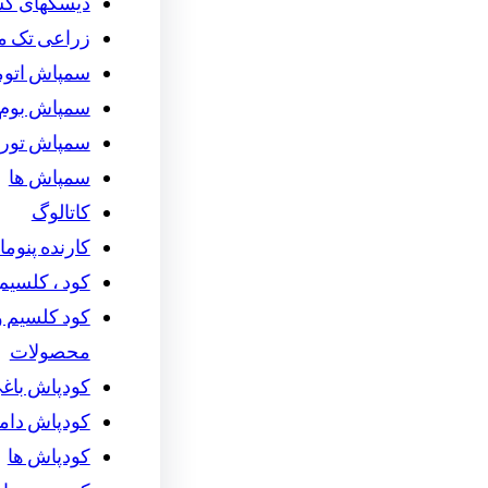
دیسکهای ک
زراعی تک م
سمپاش اتوما
سمپاش بوم 
سمپاش توربو
سمپاش ها
کاتالوگ
کارنده پنوما
کود ، کلسیم 
کود کلسیم و 
محصولات
کودپاش باغ
کودپاش دام
کودپاش ها