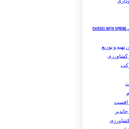
داری
چیزل مرکب CHISSEL WITH SPRING
تهیه و توزیع
 کشاورزی
رکب
ت
م
 افست
اندیر
کشاورزی