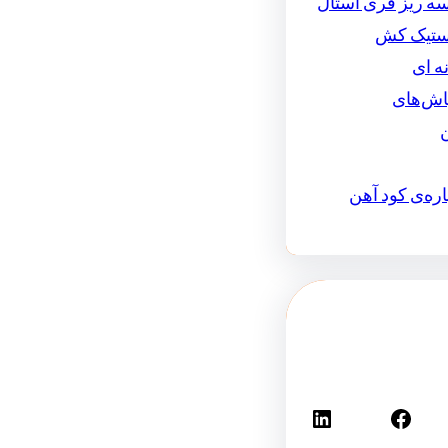
سه ریز فری استال
استیک کش
ه ای
اش‌های
اره‌ی کود آهن