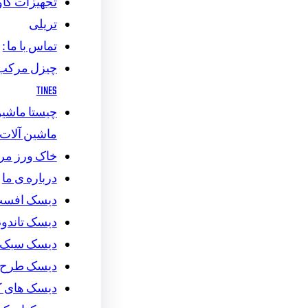
تجهیزات گاو
تریلی
تماس با ما :
TINES
چیستا ماشین 
ماشین آلات
خاک ورز م
درباره ی ما
دیسک افس
دیسک تاندو
دیسک سبک
دیسک طرح ج
دیسک های 