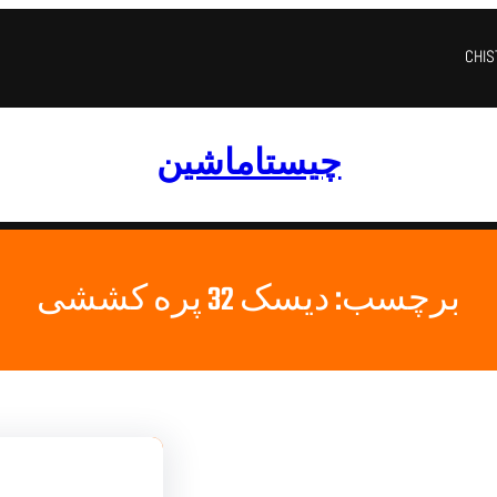
CHI
چیستاماشین
برچسب:
دیسک 32 پره کششی