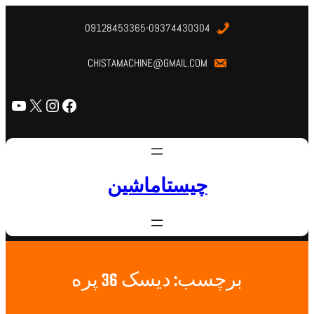
09128453365-09374430304
CHISTAMACHINE@GMAIL.COM
چیستاماشین
برچسب:
دیسک 36 پره