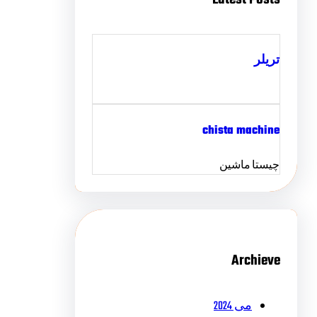
تریلر
chista machine
چیستا ماشین
Archieve
می 2024