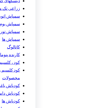
دیسکهای ک
زراعی تک م
سمپاش اتوما
سمپاش بوم 
سمپاش توربو
سمپاش ها
کاتالوگ
کارنده پنوما
کود ، کلسیم 
کود کلسیم و 
محصولات
کودپاش باغ
کودپاش دام
کودپاش ها