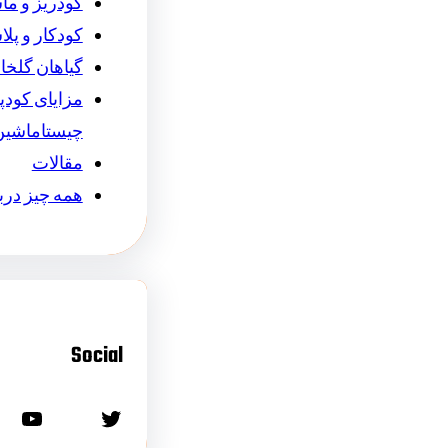
کودریز و ما
کودکار و پل
گیاهان گلخان
مزایای کودپ
چیستاماشین
مقالات
همه چیز درب
Social