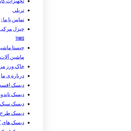
تجهیزات گاو
تریلی
تماس با ما :
TINES
چیستا ماشین 
ماشین آلات
خاک ورز م
درباره ی ما
دیسک افس
دیسک تاندو
دیسک سبک
دیسک طرح ج
دیسک های 