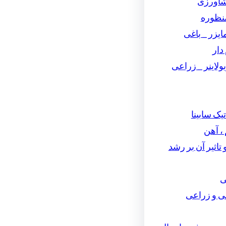
شاورزی
نظوره
یزر _ باغی
دار
لاینر _ زراعی
تیک سابینا
، آهن
تاثیر آن بر رشد
ی
ی و زراعی