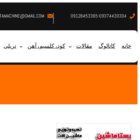
STAMACHINE@GMAIL.COM
09128453365-09374430304
خانه
کاتالوگ
مقالات
کود، کلسیم، آهن
تریلی