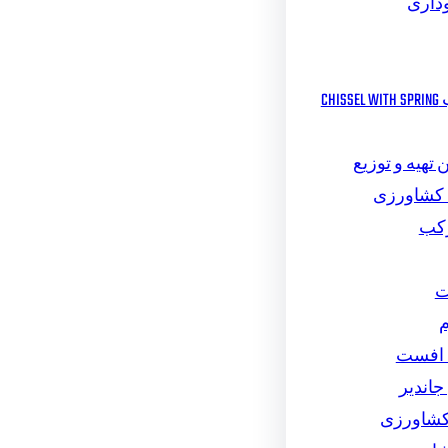
داری
چیزل مرکب CHISSEL WITH SPRING
تهیه و توزیع
 کشاورزی
رکب
ت
م
 افست
اندیر
کشاورزی