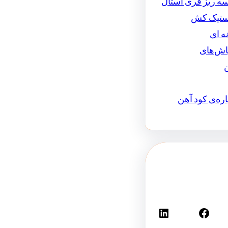
سه ریز فری استال
استیک کش
ه ای
اش‌های
اره‌ی کود آهن