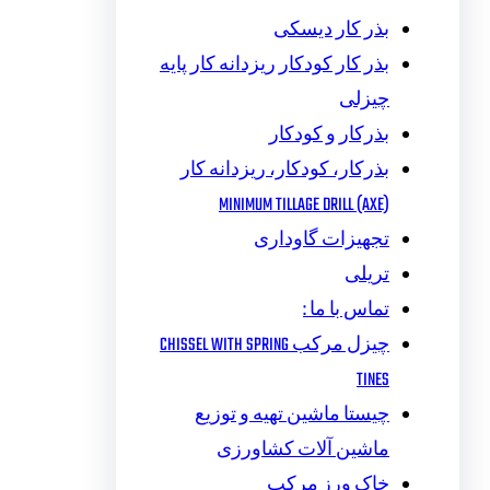
بذر کار دیسکی
بذر کار کودکار ریزدانه کار پایه
چیزلی
بذرکار و کودکار
بذرکار، کودکار، ریزدانه کار
MINIMUM TILLAGE DRILL (AXE)
تجهیزات گاوداری
تریلی
تماس با ما :
چیزل مرکب CHISSEL WITH SPRING
TINES
چیستا ماشین تهیه و توزیع
ماشین آلات کشاورزی
خاک ورز مرکب