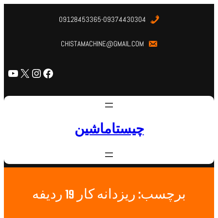
09128453365-09374430304
CHISTAMACHINE@GMAIL.COM
چیستاماشین
برچسب:
ریزدانه کار 19 ردیفه