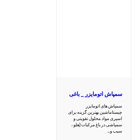
سمپاش اتومایزر _ باغی
سمپاش های اتومایزر
چیستاماشین بهترین گزینه برای
اسپری مواد محلول تقویتی و
سمپاشی در باغ مرکبات (هلو ،
سیب و…