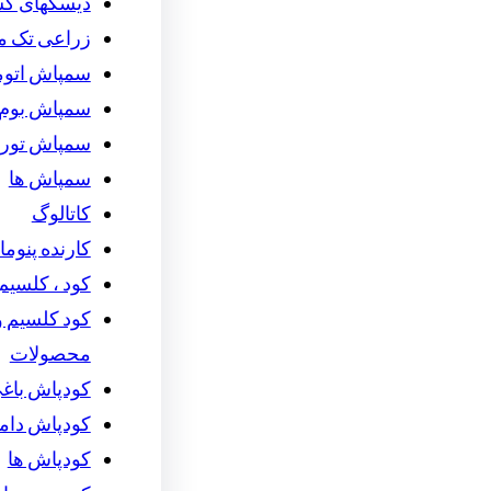
دیسکهای ک
زراعی تک م
سمپاش اتوما
سمپاش بوم 
سمپاش توربو
سمپاش ها
کاتالوگ
کارنده پنوما
کود ، کلسیم 
کود کلسیم و 
محصولات
کودپاش باغ
کودپاش دام
کودپاش ها