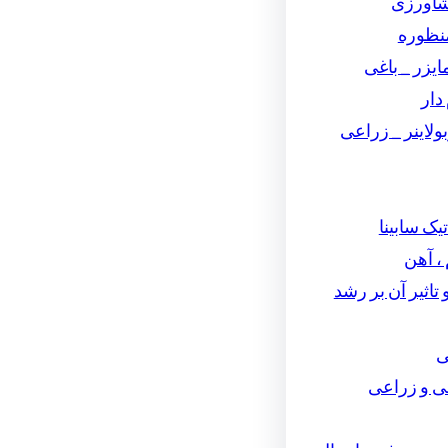
شاورزی
نظوره
یزر _ باغی
دار
لاینر _ زراعی
تیک سابینا
، آهن
تاثیر آن بر رشد
ی
ی و زراعی