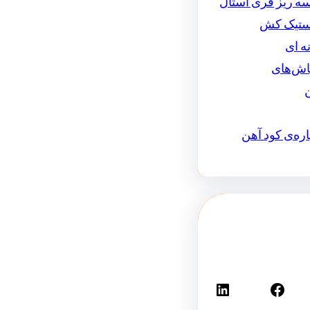
سه ریز فری استال
استیک کش
ه ای
اش‌های
اره‌ی کود آهن