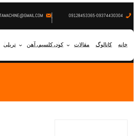
STAMACHINE@GMAIL.COM
09128453365-09374430304
خانه
کاتالوگ
مقالات
کود، کلسیم، آهن
تریلی