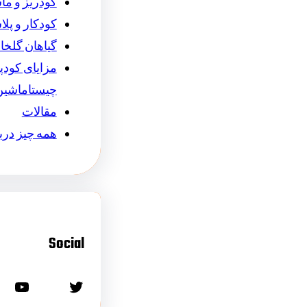
کودریز و ما
کودکار و پل
گیاهان گلخان
مزایای کودپ
چیستاماشین
مقالات
همه چیز درب
Social