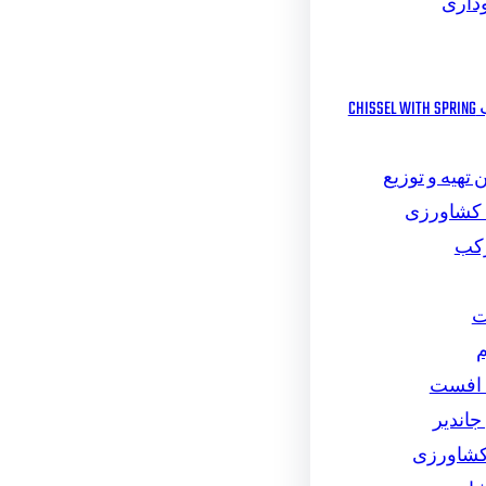
داری
چیزل مرکب CHISSEL WITH SPRING
تهیه و توزیع
 کشاورزی
رکب
ت
م
 افست
اندیر
کشاورزی