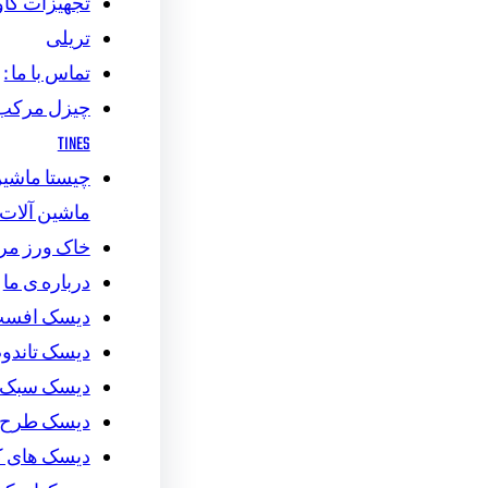
تجهیزات گاو
تریلی
تماس با ما :
TINES
چیستا ماشین 
ماشین آلات
خاک ورز م
درباره ی ما
دیسک افس
دیسک تاندو
دیسک سبک
دیسک طرح ج
دیسک های 