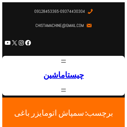
09128453365-09374430304
CHISTAMACHINE@GMAIL.COM
چیستاماشین
برچسب:
سمپاش اتومایزر باغی