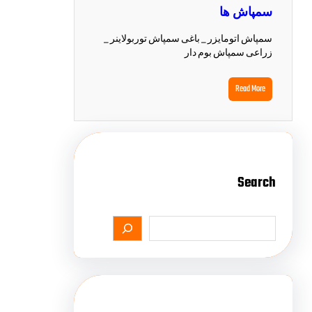
سمپاش ها
سمپاش اتومایزر _ باغی سمپاش توربولاینر _
زراعی سمپاش بوم دار
Read More
Search