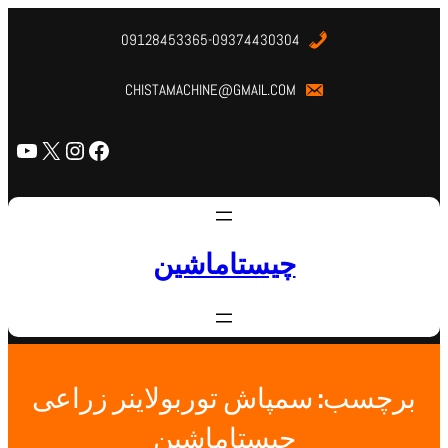
09128453365-09374430304
CHISTAMACHINE@GMAIL.COM
چیستاماشین
برچسب:
سمپاش توربولاینر زراعی
چیستاماشین