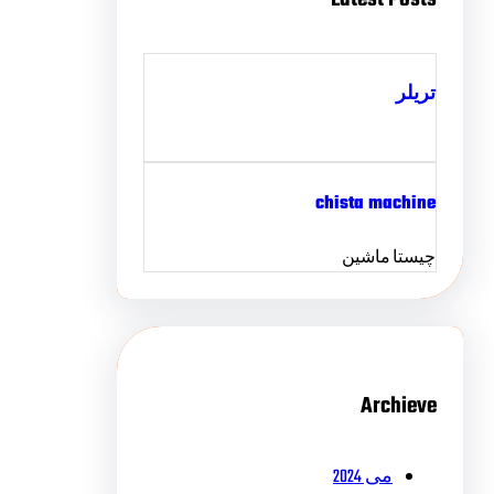
تریلر
chista machine
چیستا ماشین
Archieve
می 2024