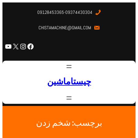
09128453365-09374430304
CHISTAMACHINE@GMAIL.COM
چیستاماشین
برچسب:
شخم زدن