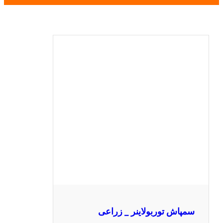
سمپاش توربولاینر _ زراعی