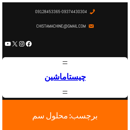
09128453365-09374430304
CHISTAMACHINE@GMAIL.COM
چیستاماشین
برچسب:
محلول سم