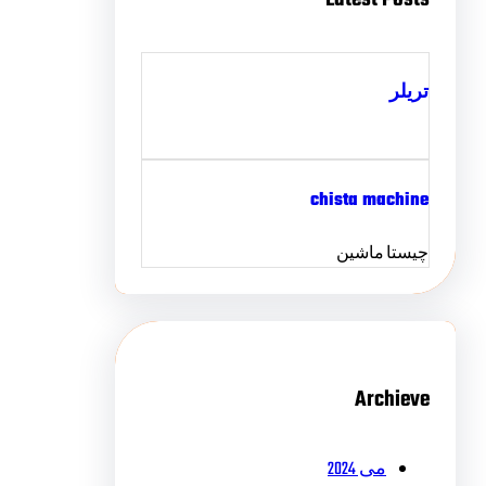
تریلر
chista machine
چیستا ماشین
Archieve
می 2024