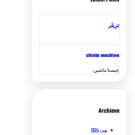
تریلر
chista machine
چیستا ماشین
Archieve
می 2024