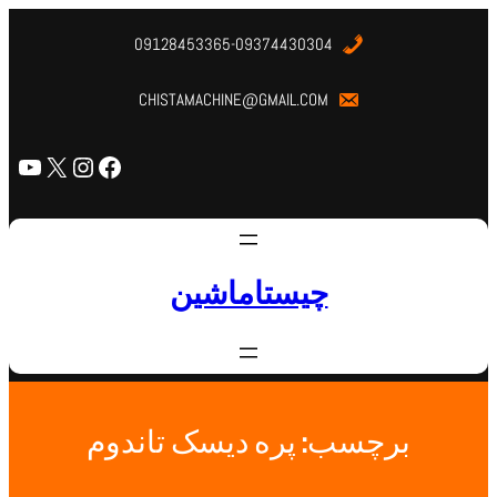
09128453365-09374430304
CHISTAMACHINE@GMAIL.COM
چیستاماشین
برچسب:
پره دیسک تاندوم