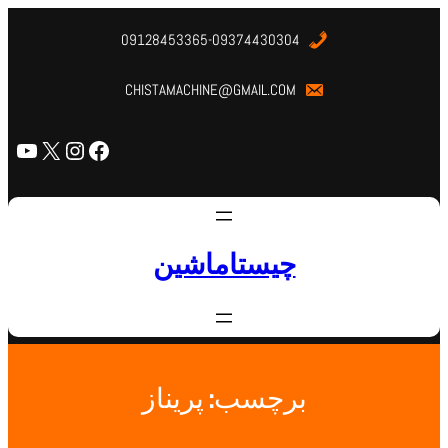
09128453365-09374430304
CHISTAMACHINE@GMAIL.COM
چیستاماشین
برچسب:
پریناز