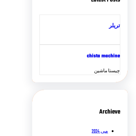
تریلر
chista machine
چیستا ماشین
Archieve
می 2024