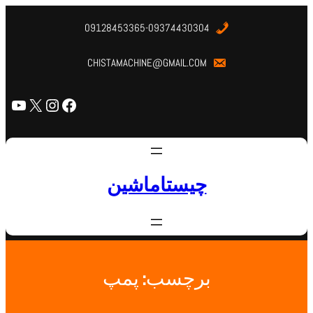
09128453365-09374430304
CHISTAMACHINE@GMAIL.COM
چیستاماشین
برچسب:
پمپ