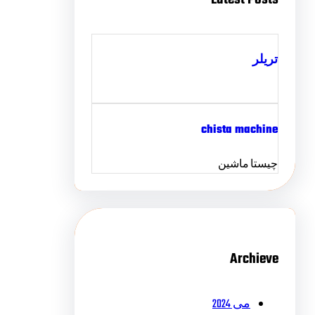
تریلر
chista machine
چیستا ماشین
Archieve
می 2024