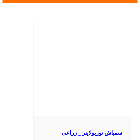
سمپاش توربولاینر _ زراعی