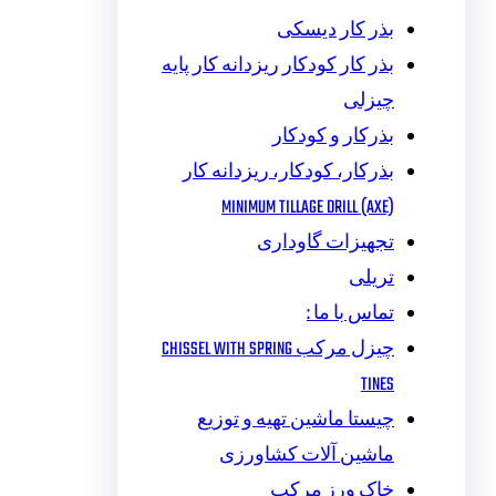
بذر کار دیسکی
بذر کار کودکار ریزدانه کار پایه
چیزلی
بذرکار و کودکار
بذرکار، کودکار، ریزدانه کار
MINIMUM TILLAGE DRILL (AXE)
تجهیزات گاوداری
تریلی
تماس با ما :
چیزل مرکب CHISSEL WITH SPRING
TINES
چیستا ماشین تهیه و توزیع
ماشین آلات کشاورزی
خاک ورز مرکب