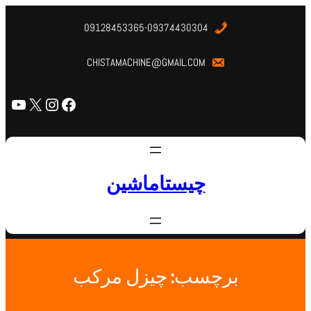
09128453365-09374430304
CHISTAMACHINE@GMAIL.COM
چیستاماشین
برچسب:
چیزل مرکب