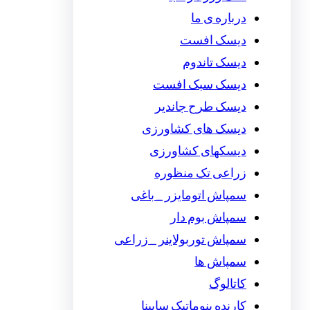
درباره ی ما
دیسک افست
دیسک تاندوم
دیسک سبک افست
دیسک طرح جاندیر
دیسک های کشاورزی
دیسکهای کشاورزی
زراعی تک منظوره
سمپاش اتومایزر _ باغی
سمپاش بوم دار
سمپاش توربولاینر _ زراعی
سمپاش ها
کاتالوگ
کارنده پنوماتیک سابینا