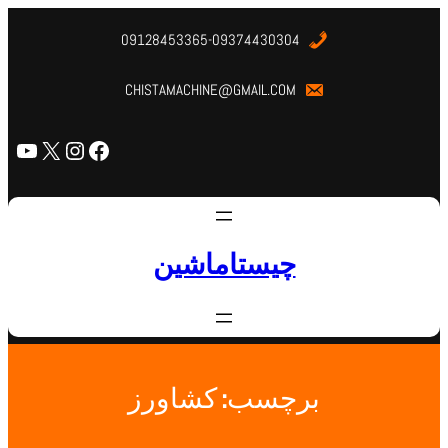
09128453365-09374430304
CHISTAMACHINE@GMAIL.COM
چیستاماشین
برچسب:
کشاورز