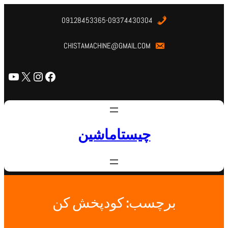
09128453365-09374430304
CHISTAMACHINE@GMAIL.COM
چیستاماشین
برچسب:
کودپخش کن