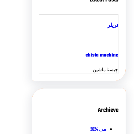
تریلر
chista machine
چیستا ماشین
Archieve
می 2024